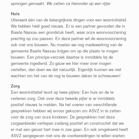
sprongen gemaakt. We zetten ze hieronder op een rijtje:
Huis
Uiteraard één van de belangrijkste dingen voor een wooninitiatief.
We hebben héél goed nieuws. Er is een partner gevonden die in
Baarle Nassau een grondstuk heeft, waar onze woonvoorziening
prachtig op zou passen. En deze partner wil de woonvoorziening
ook met ons bouwen. Nu moeten we nog medewerking van de
gemeente Baarle Nassau krijgen om op die plaats te mogen
bouwen. Een principe-verzoek daartoe is inmiddels bij de
gemeente ingediend. Zo gauw we hier meer over mogen
vertellen, dan doen we dat natuurlijk. Eigenlijk kunnen we niet
wachten om het van de nog te bouwen daken te schreeuwen!
Zorg
Een wooninitiatief leunt op twee pijlers: Een huis en de te
verlenen zorg. Ook over deze tweede pijler is er inmiddels
positief nieuws te melden. Na het voeren van verschillende
gesprekken hebben wij ervoor gekozen om ASVZ in te zetten
voor de zorg van onze kinderen. De gesprekken met deze
zorgaanbieder verliepen zodanig positief en constructief dat we
er met een gerust hart mee in zee gaan. En ook omgekeerd heeft
ASVZ aangegeven met ons de voorbereidingen te willen starten.