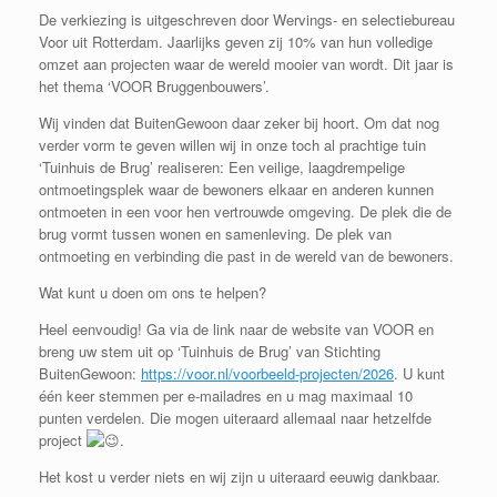
De verkiezing is uitgeschreven door Wervings- en selectiebureau
Voor uit Rotterdam. Jaarlijks geven zij 10% van hun volledige
omzet aan projecten waar de wereld mooier van wordt. Dit jaar is
het thema ‘VOOR Bruggenbouwers’.
Wij vinden dat BuitenGewoon daar zeker bij hoort. Om dat nog
verder vorm te geven willen wij in onze toch al prachtige tuin
‘Tuinhuis de Brug’ realiseren: Een veilige, laagdrempelige
ontmoetingsplek waar de bewoners elkaar en anderen kunnen
ontmoeten in een voor hen vertrouwde omgeving. De plek die de
brug vormt tussen wonen en samenleving. De plek van
ontmoeting en verbinding die past in de wereld van de bewoners.
Wat kunt u doen om ons te helpen?
Heel eenvoudig! Ga via de link naar de website van VOOR en
breng uw stem uit op ‘Tuinhuis de Brug’ van Stichting
BuitenGewoon:
https://voor.nl/voorbeeld-projecten/2026
. U kunt
één keer stemmen per e-mailadres en u mag maximaal 10
punten verdelen. Die mogen uiteraard allemaal naar hetzelfde
project
.
Het kost u verder niets en wij zijn u uiteraard eeuwig dankbaar.