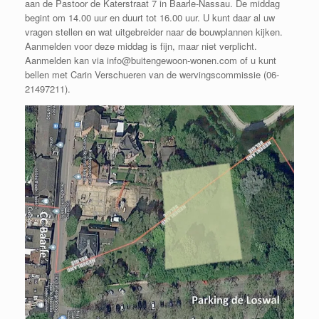
aan de Pastoor de Katerstraat 7 in Baarle-Nassau. De middag
begint om 14.00 uur en duurt tot 16.00 uur. U kunt daar al uw
vragen stellen en wat uitgebreider naar de bouwplannen kijken.
Aanmelden voor deze middag is fijn, maar niet verplicht.
Aanmelden kan via info@buitengewoon-wonen.com of u kunt
bellen met Carin Verschueren van de wervingscommissie (06-
21497211).