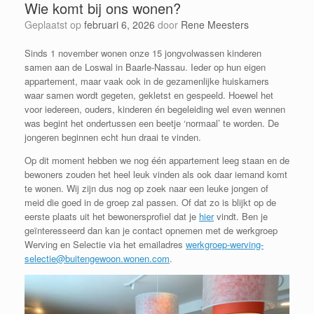
Wie komt bij ons wonen?
Geplaatst op
februari 6, 2026
door
Rene Meesters
Sinds 1 november wonen onze 15 jongvolwassen kinderen
samen aan de Loswal in Baarle-Nassau. Ieder op hun eigen
appartement, maar vaak ook in de gezamenlijke huiskamers
waar samen wordt gegeten, gekletst en gespeeld. Hoewel het
voor iedereen, ouders, kinderen én begeleiding wel even wennen
was begint het ondertussen een beetje ‘normaal’ te worden. De
jongeren beginnen echt hun draai te vinden.
Op dit moment hebben we nog één appartement leeg staan en de
bewoners zouden het heel leuk vinden als ook daar iemand komt
te wonen. Wij zijn dus nog op zoek naar een leuke jongen of
meid die goed in de groep zal passen. Of dat zo is blijkt op de
eerste plaats uit het bewonersprofiel dat je
hier
vindt. Ben je
geïnteresseerd dan kan je contact opnemen met de werkgroep
Werving en Selectie via het emailadres
werkgroep-werving-
selectie@buitengewoon.wonen.com
.