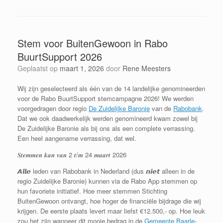
Stem voor BuitenGewoon in Rabo
BuurtSupport 2026
Geplaatst op
maart 1, 2026
door
Rene Meesters
Wij zijn geselecteerd als één van de 14 landelijke genomineerden
voor de Rabo BuurtSupport stemcampagne 2026! We werden
voorgedragen door regio
De Zuidelijke Baronie
van de
Rabobank
.
Dat we ook daadwerkelijk werden genomineerd kwam zowel bij
De Zuidelijke Baronie als bij ons als een complete verrassing.
Een heel aangename verrassing, dat wel.
𝑺𝒕𝒆𝒎𝒎𝒆𝒏 𝒌𝒂𝒏 𝒗𝒂𝒏 2 𝒕/𝒎 24 𝒎𝒂𝒂𝒓𝒕 2026
𝘼𝙡𝙡𝙚 leden van Rabobank in Nederland (dus 𝙣𝙞𝙚𝙩 alleen in de
regio Zuidelijke Baronie) kunnen via de Rabo App stemmen op
hun favoriete initiatief. Hoe meer stemmen Stichting
BuitenGewoon ontvangt, hoe hoger de financiële bijdrage die wij
krijgen. De eerste plaats levert maar liefst €12.500,- op. Hoe leuk
zou het zijn wanneer dit mooie bedrag in de
Gemeente Baarle-