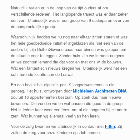
Natuurlijk vielen er in de loop van de tijd ouders af om
verschillende redenen. Het langlopende traject was er daar zeker
één van. Uiteindelijk was er een groep van 9 ouderparen over van
de oorspronkelijke groep.
Waarschijnlijk hadden we nu nog naar elkaar zitten staren of was
het hele goedbedoelde initiatief afgeblazen als niet één van de
ouders bij zijn BuitenGewone baas naar binnen was gelopen om
de situatie voor te leggen. Zonder huis zijn we immers nergens
en we zochten iemand die dat voor en met ons wilde bouwen.
Wat een fantastisch nieuws kregen we. Uiteindelijk werd het een
schitterende locatie aan de Loswal.
En dan begint het eigenlijk pas. 9 jongvolwassenen is niet
genoeg. Het huis, ontworpen door
Michielsen Architecten BNA
zou uit 16 appartementen bestaan. Op zoek dus naar nieuwe
bewoners. Die vonden we en wát passen die goed in de groep.
Het is iedere keer weer een feest om al die jongeren bij elkaar te
zien. Wat kunnen wij allemaal veel van hen leren.
Voor de zorg kwamen we uiteindelijk in contact met
Fittin
. Zij
zullen de zorg voor onze kinderen op zich nemen.