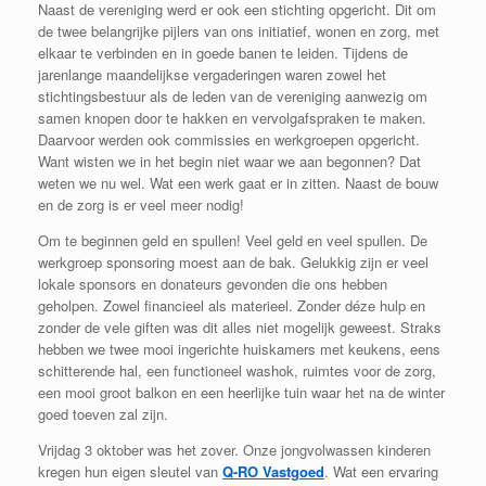
Naast de vereniging werd er ook een stichting opgericht. Dit om
de twee belangrijke pijlers van ons initiatief, wonen en zorg, met
elkaar te verbinden en in goede banen te leiden. Tijdens de
jarenlange maandelijkse vergaderingen waren zowel het
stichtingsbestuur als de leden van de vereniging aanwezig om
samen knopen door te hakken en vervolgafspraken te maken.
Daarvoor werden ook commissies en werkgroepen opgericht.
Want wisten we in het begin niet waar we aan begonnen? Dat
weten we nu wel. Wat een werk gaat er in zitten. Naast de bouw
en de zorg is er veel meer nodig!
Om te beginnen geld en spullen! Veel geld en veel spullen. De
werkgroep sponsoring moest aan de bak. Gelukkig zijn er veel
lokale sponsors en donateurs gevonden die ons hebben
geholpen. Zowel financieel als materieel. Zonder déze hulp en
zonder de vele giften was dit alles niet mogelijk geweest. Straks
hebben we twee mooi ingerichte huiskamers met keukens, eens
schitterende hal, een functioneel washok, ruimtes voor de zorg,
een mooi groot balkon en een heerlijke tuin waar het na de winter
goed toeven zal zijn.
Vrijdag 3 oktober was het zover. Onze jongvolwassen kinderen
kregen hun eigen sleutel van
Q-RO Vastgoed
. Wat een ervaring