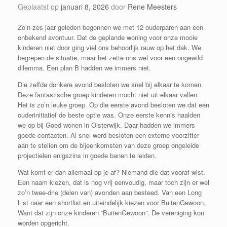
Geplaatst op
januari 8, 2026
door
Rene Meesters
Zo’n zes jaar geleden begonnen we met 12 ouderparen aan een
onbekend avontuur. Dat de geplande woning voor onze mooie
kinderen niet door ging viel ons behoorlijk rauw op het dak. We
begrepen de situatie, maar het zette ons wel voor een ongewild
dilemma. Een plan B hadden we immers niet.
Die zelfde donkere avond besloten we snel bij elkaar te komen.
Deze fantastische groep kinderen mocht niet uit elkaar vallen.
Het is zo’n leuke groep. Op die eerste avond besloten we dat een
ouderinitiatief de beste optie was. Onze eerste kennis haalden
we op bij Goed wonen in Oisterwijk. Daar hadden we immers
goede contacten. Al snel werd besloten een externe voorzitter
aan te stellen om de bijeenkomsten van deze groep ongeleide
projectielen enigszins in goede banen te leiden.
Wat komt er dan allemaal op je af? Niemand die dat vooraf wist.
Een naam kiezen, dat is nog vrij eenvoudig, maar toch zijn er wel
zo’n twee-drie (delen van) avonden aan besteed. Van een Long
List naar een shortlist en uiteindelijk kiezen voor BuitenGewoon.
Want dat zijn onze kinderen “BuitenGewoon”. De vereniging kon
worden opgericht.