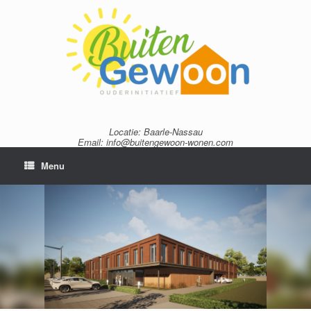
Ga
naar
de
inhoud
Locatie: Baarle-Nassau
Email: info@buitengewoon-wonen.com
Menu