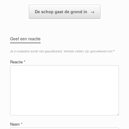
De schop gaat de grond in
→
Geef een reactie
Je e-mailadres wordt niet gepubliceerd.
Vereiste velden zijn gemarkeerd met
*
Reactie
*
Naam
*