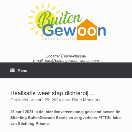
Ga
naar
de
inhoud
Locatie: Baarle-Nassau
Email: info@buitengewoon-wonen.com
Menu
Realisatie weer stap dichterbij…
Geplaatst op
april 29, 2024
door
Rene Meesters
25 april 2024 is de intentieovereenkomst getekend tussen de
Stichting BuitenGewoon Baarle en zorgverlener FITTIN, label
van Stichting Prisma.